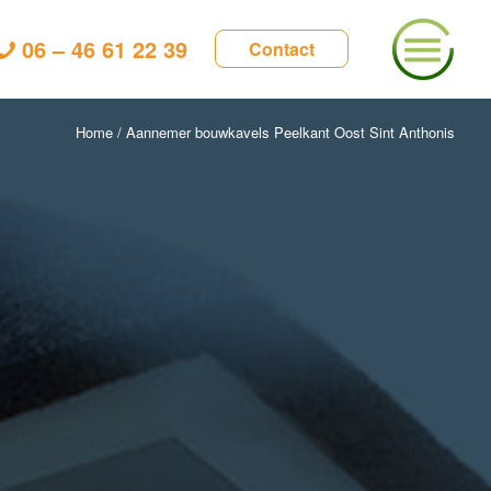
06 – 46 61 22 39
Contact
Home
/
Aannemer bouwkavels Peelkant Oost Sint Anthonis