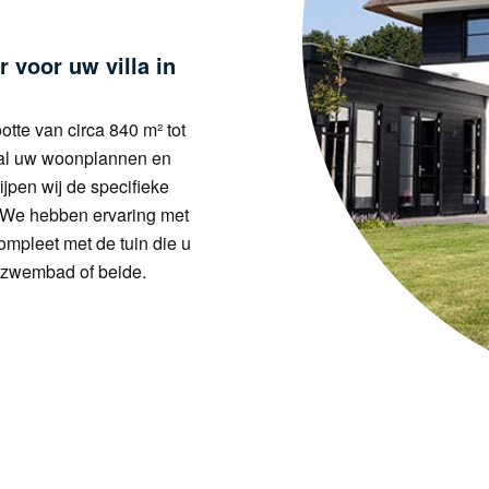
 voor uw villa in
otte van circa 840 m² tot
m al uw woonplannen en
ijpen wij de specifieke
 We hebben ervaring met
ompleet met de tuin die u
, zwembad of beide.