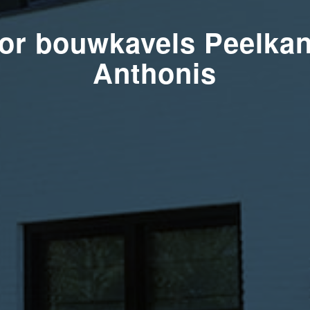
r bouwkavels Peelkant
Anthonis