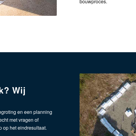
bouwproces.
k? Wij
begroting en een planning
erecht met vragen of
p op het eindresultaat.