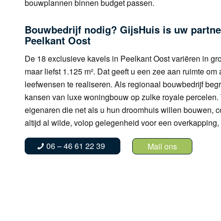
bouwplannen binnen budget passen.
Bouwbedrijf nodig? GijsHuis is uw partner
Peelkant Oost
De 18 exclusieve kavels in Peelkant Oost variëren in gro
maar liefst 1.125 m². Dat geeft u een zee aan ruimte o
leefwensen te realiseren. Als regionaal bouwbedrijf begr
kansen van luxe woningbouw op zulke royale percelen.
eigenaren die net als u hun droomhuis willen bouwen, c
altijd al wilde, volop gelegenheid voor een overkapping
06 – 46 61 22 39
Mail ons