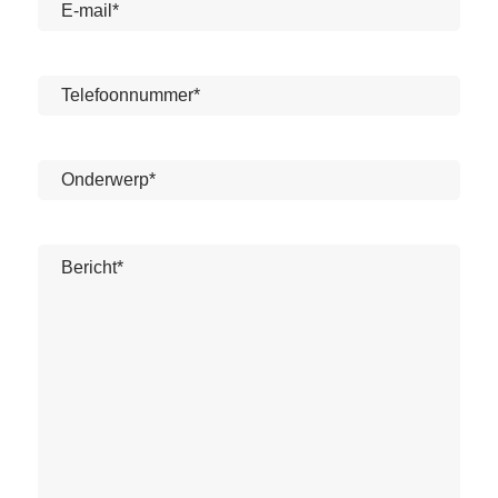
E-
mailadres
*
Telefoon
*
Geen
titel
*
Geen
titel
*