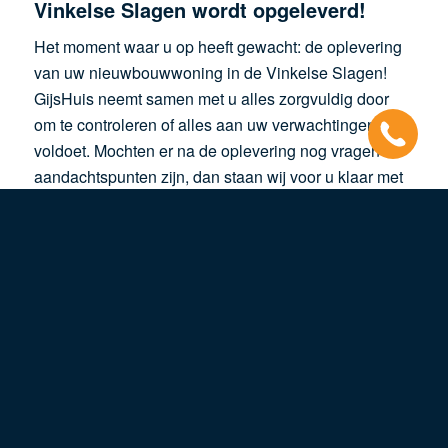
Vinkelse Slagen wordt opgeleverd!
Het moment waar u op heeft gewacht: de oplevering
van uw nieuwbouwwoning in de Vinkelse Slagen!
GijsHuis neemt samen met u alles zorgvuldig door
om te controleren of alles aan uw verwachtingen
voldoet. Mochten er na de oplevering nog vragen of
aandachtspunten zijn, dan staan wij voor u klaar met
onze nazorg. Wij willen dat u volledig tevreden bent
met uw nieuwe huis en doen er alles aan om ervoor
te zorgen dat u met een gerust hart kunt genieten van
uw woning in de Vinkelse Slagen.